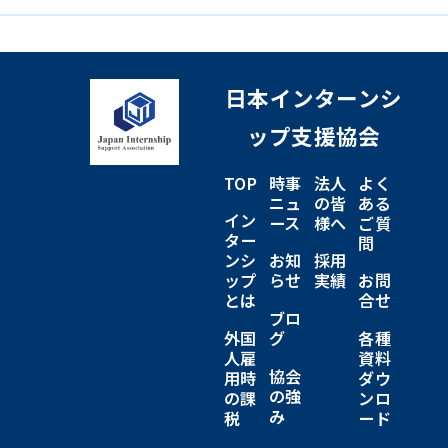
日本インターンシ
ップ支援協会
TOP
時事
法人
よく
ニュ
の皆
ある
イン
ース
様へ
ご質
ター
問
ンシ
お知
採用
ップ
らせ
実績
お問
とは
合せ
ブロ
外国
グ
各種
人雇
資料
協会
用時
ダウ
の強
の課
ンロ
み
税
ード