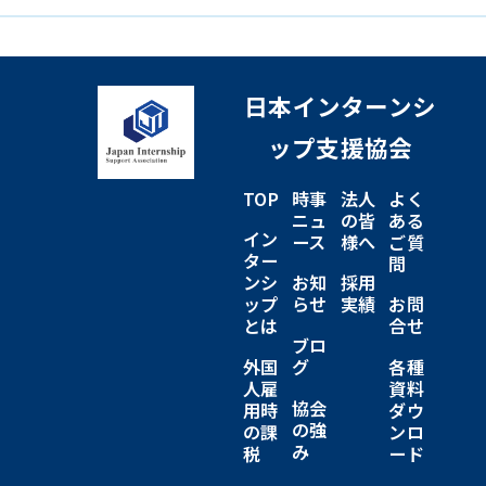
日本インターンシ
ップ支援協会
TOP
時事
法人
よく
ニュ
の皆
ある
イン
ース
様へ
ご質
ター
問
ンシ
お知
採用
ップ
らせ
実績
お問
とは
合せ
ブロ
外国
グ
各種
人雇
資料
協会
用時
ダウ
の強
の課
ンロ
み
税
ード