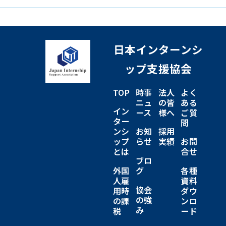
日本インターンシ
ップ支援協会
TOP
時事
法人
よく
ニュ
の皆
ある
イン
ース
様へ
ご質
ター
問
ンシ
お知
採用
ップ
らせ
実績
お問
とは
合せ
ブロ
外国
グ
各種
人雇
資料
協会
用時
ダウ
の強
の課
ンロ
み
税
ード