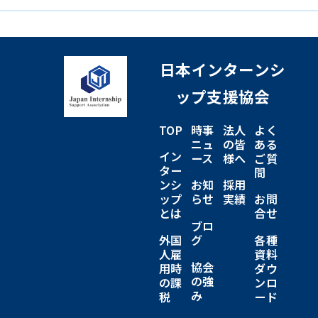
日本インターンシ
ップ支援協会
TOP
時事
法人
よく
ニュ
の皆
ある
イン
ース
様へ
ご質
ター
問
ンシ
お知
採用
ップ
らせ
実績
お問
とは
合せ
ブロ
外国
グ
各種
人雇
資料
協会
用時
ダウ
の強
の課
ンロ
み
税
ード