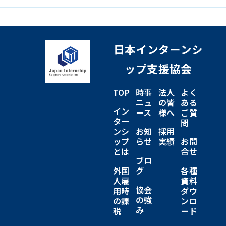
日本インターンシ
ップ支援協会
TOP
時事
法人
よく
ニュ
の皆
ある
イン
ース
様へ
ご質
ター
問
ンシ
お知
採用
ップ
らせ
実績
お問
とは
合せ
ブロ
外国
グ
各種
人雇
資料
協会
用時
ダウ
の強
の課
ンロ
み
税
ード