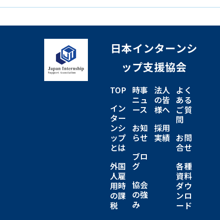
日本インターンシ
ップ支援協会
TOP
時事
法人
よく
ニュ
の皆
ある
イン
ース
様へ
ご質
ター
問
ンシ
お知
採用
ップ
らせ
実績
お問
とは
合せ
ブロ
外国
グ
各種
人雇
資料
協会
用時
ダウ
の強
の課
ンロ
み
税
ード