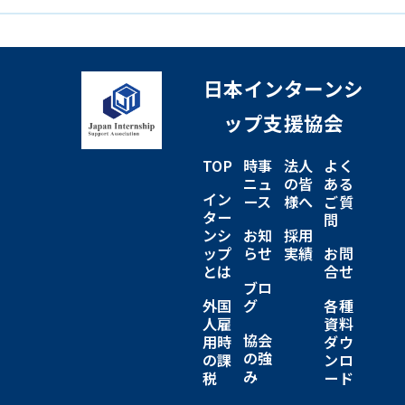
日本インターンシ
ップ支援協会
TOP
時事
法人
よく
ニュ
の皆
ある
イン
ース
様へ
ご質
ター
問
ンシ
お知
採用
ップ
らせ
実績
お問
とは
合せ
ブロ
外国
グ
各種
人雇
資料
協会
用時
ダウ
の強
の課
ンロ
み
税
ード