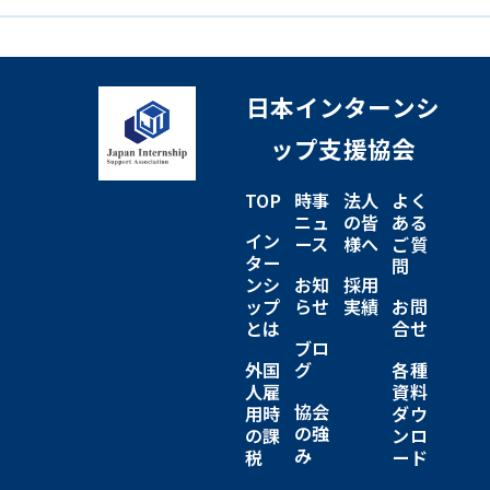
日本インターンシ
ップ支援協会
TOP
時事
法人
よく
ニュ
の皆
ある
イン
ース
様へ
ご質
ター
問
ンシ
お知
採用
ップ
らせ
実績
お問
とは
合せ
ブロ
外国
グ
各種
人雇
資料
協会
用時
ダウ
の強
の課
ンロ
み
税
ード