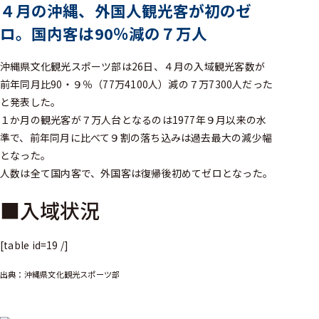
４月の沖縄、外国人観光客が初のゼ
ロ。国内客は90％減の７万人
沖縄県文化観光スポーツ部は26日、４月の入域観光客数が
前年同月比90・９％（77万4100人）減の７万7300人だった
と発表した。
１か月の観光客が７万人台となるのは1977年９月以来の水
準で、前年同月に比べて９割の落ち込みは過去最大の減少幅
となった。
人数は全て国内客で、外国客は復帰後初めてゼロとなった。
■入域状況
[table id=19 /]
出典：沖縄県文化観光スポーツ部