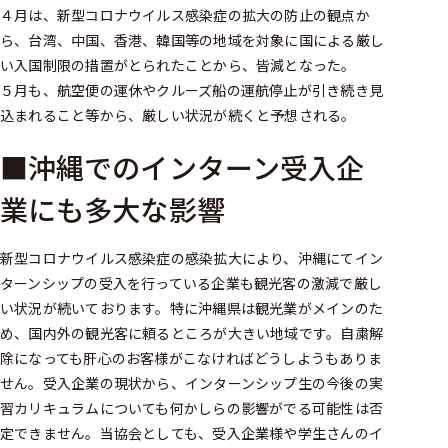
４月は、新型コロナウイルス感染症の拡大の防止の観点か
ら、台湾、中国、香港、韓国等の地域を対象に国による厳し
い入国制限の措置がとられたことから、皆減となった。
５月も、航空便の運休やクルーズ船の運航停止が引き続き見
込まれること等から、厳しい状況が続くと予想される。
■沖縄でのインターン受入企
業にも多大な影響
新型コロナウイルス感染症の感染拡大により、沖縄にてイン
ターンシップの受入を行っている企業も観光客の激減で厳し
い状況が続いております。特に沖縄県は観光業がメインのた
め、国内外の観光客に頼るところが大きい地域です。自粛解
除になっても肝心のお客様がこなければどうしようもありま
せん。受入企業の現状から、インターンシップ生の今後の実
習カリキュラムについても何かしらの影響がでる可能性は否
定できません。当協会としても、受入企業様や学生さんのイ