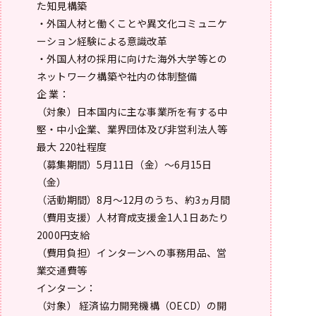
た知見構築
・外国人材と働くことや異文化コミュニケ
ーション経験による意識改革
・外国人材の採用に向けた海外大学等との
ネットワーク構築や社内の体制整備
企 業：
（対象）日本国内に主な事業所を有する中
堅・中小企業、業界団体及び非営利法人等
最大 220社程度
（募集期間）5月11日（金）～6月15日
（金）
（活動期間）8月～12月のうち、約3ヵ月間
（費用支援）人材育成支援金1人1日あたり
2000円支給
（費用負担）インターンへの事務用品、営
業交通費等
インターン：
（対象） 経済協力開発機構（OECD）の開