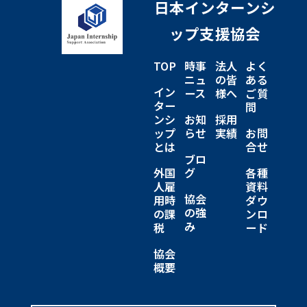
日本インターンシ
ップ支援協会
TOP
時事
法人
よく
ニュ
の皆
ある
イン
ース
様へ
ご質
ター
問
ンシ
お知
採用
ップ
らせ
実績
お問
とは
合せ
ブロ
外国
グ
各種
人雇
資料
協会
用時
ダウ
の強
の課
ンロ
み
税
ード
協会
概要