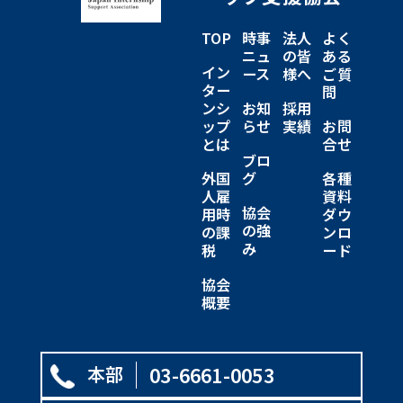
TOP
時事
法人
よく
ニュ
の皆
ある
イン
ース
様へ
ご質
ター
問
ンシ
お知
採用
ップ
らせ
実績
お問
とは
合せ
ブロ
外国
グ
各種
人雇
資料
協会
用時
ダウ
の強
の課
ンロ
み
税
ード
協会
概要
本部
03-6661-0053