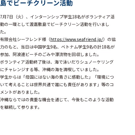
島でビーチクリーン活動
7月7日（火）、インターンシップ学生18名がボランティア活
動の一環として渡嘉敷島でビーチクリーン活動を行いまし
た。
有限会社シーフレンド様（
https://www.seafriend.jp/
）の協
力のもと、当日は中国学生9名、ベトナム学生9名の計18名が
参加、阿波連ビーチのごみや漂流物を回収しました。
ボランティア活動終了後は、海で泳いだりシュノーケリング
にチャレンジする等、沖縄の海を満喫していました。
学生からは「母国にはない海の青さに感動した」「環境につ
いて考えることは世界共通で誰にも責任があります」等のコ
メントがありました。
沖縄ならではの貴重な機会を通じて、今後もこのような活動
を継続して参ります。