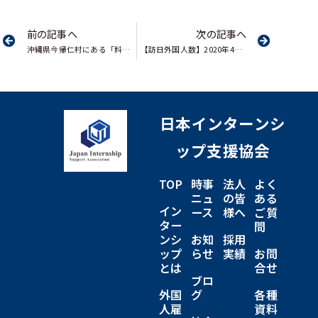
前の記事へ
次の記事へ
沖縄県今帰仁村にある「料理教室サンダンカ」に参加してきました
【訪日外国人数】2020年4月訪日客数、99.9％減の2900人。
日本インターンシ
ップ支援協会
TOP
時事
法人
よく
ニュ
の皆
ある
イン
ース
様へ
ご質
ター
問
ンシ
お知
採用
ップ
らせ
実績
お問
とは
合せ
ブロ
外国
グ
各種
人雇
資料