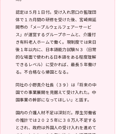
認定は５月１日付。受け入れ窓口の監理団
体で１カ月間の研修を受けた後、宮崎県延
岡市の「メープルウェルフェアーサービ
ス」が運営するグループホームと、介護付
き有料老人ホームで働く。現制度では来日
後１年以内に、日本語能力試験Ｎ３（日常
的な場面で使われる日本語をある程度理解
できるレベル）に受かれば、最長５年働け
る。不合格なら帰国となる。
同社の小野真介社長（３９）は「将来の中
国での事業展開を見据えて受け入れた。中
国事業の幹部になってほしい」と話す。
国内の介護人材不足は深刻だ。厚生労働省
の推計では２０２５年に３８万人不足する
とされ、政府は外国人の受け入れを進めて