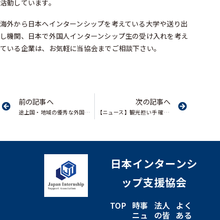
活動しています。
海外から日本へインターンシップを考えている大学や送り出
し機関、日本で外国人インターンシップ生の受け入れを考え
ている企業は、お気軽に当協会までご相談下さい。
前の記事へ
次の記事へ
途上国・地域の優秀な外国人材を募るインターンシップ事業/日本企業の国際化を支援/経済産業省「平成３０年度 国際化促進インターンシップ事業」募集開始
【ニュース】観光担い手 確保急ぐ 温泉地の人手不足解消
日本インターンシ
ップ支援協会
TOP
時事
法人
よく
ニュ
の皆
ある