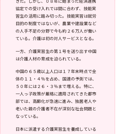
きた。しかし、０８年に始まった経済連携
協定での受け入れでは間に合わず、技能実
習生の活用に踏み切った。技能実習は就労
目的の制度ではないが、農業や建設業など
の人手不足の分野で今も約２６万人が働い
ている。介護は初の対人サービスとなる。
一方、介護実習生の第１号を送り出す中国
は介護人材の育成を迫られている。
中国の６５歳以上人口は１７年末時点で全
体の１１・４％を占め、国連の予測では、
５０年には２６・３％まで増える。特に、
一人っ子政策が厳格に適用されてきた都市
部では、高齢化が急速に進み、独居老人や
老いた親の介護者不在が深刻な社会問題と
なっている。
日本に派遣する介護実習生を養成している